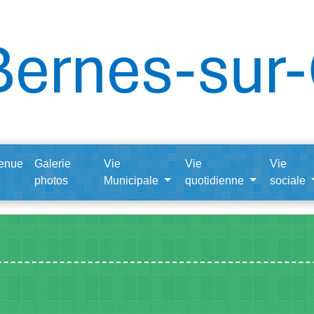
enue
Galerie
Vie
Vie
Vie
photos
Municipale
quotidienne
sociale