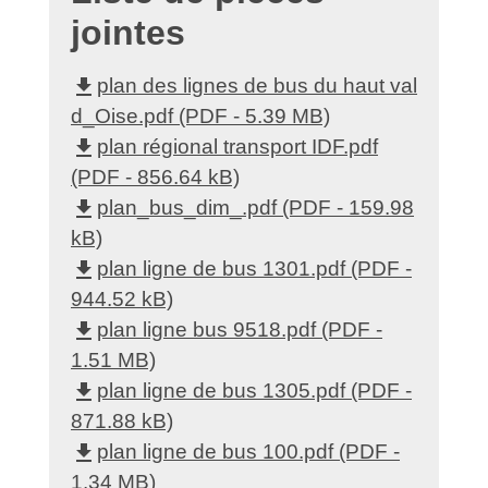
jointes
file_download
plan des lignes de bus du haut val
d_Oise.pdf (PDF - 5.39 MB)
file_download
plan régional transport IDF.pdf
(PDF - 856.64 kB)
file_download
plan_bus_dim_.pdf (PDF - 159.98
kB)
file_download
plan ligne de bus 1301.pdf (PDF -
944.52 kB)
file_download
plan ligne bus 9518.pdf (PDF -
1.51 MB)
file_download
plan ligne de bus 1305.pdf (PDF -
871.88 kB)
file_download
plan ligne de bus 100.pdf (PDF -
1.34 MB)