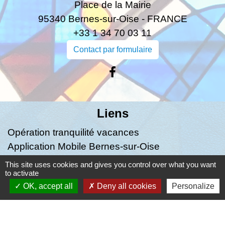
Place de la Mairie
95340 Bernes-sur-Oise - FRANCE
+33 1 34 70 03 11
Contact par formulaire
Liens
Opération tranquilité vacances
Application Mobile Bernes-sur-Oise
Application LABAZ
This site uses cookies and gives you control over what you want
to activate
Mentions légales
-
Politique de confidentialité
-
OK, accept all
Deny all cookies
Personalize
Accessibilité
-
Plan du site
-