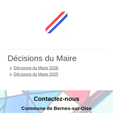
Décisions du Maire
keyboard_arrow_right
Décisions du Maire 2026
keyboard_arrow_right
Décisions du Maire 2025
Contactez-nous
Commune de Bernes-sur-Oise