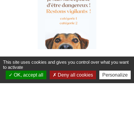
This site uses cookies and gives you control over what you want
to activate
OK, accept all
Deny all cookies
Personalize
Liste de pièces
jointes
file_download
Courrier du Préfet de région -
Gare à la rage.pdf (PDF - 586.05 kB)