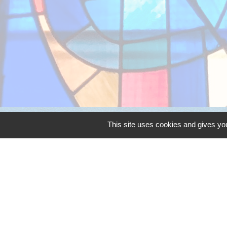
This site uses cookies and gives you
Opération tran
Application Mo
Application L
Mentions légales
-
Poli