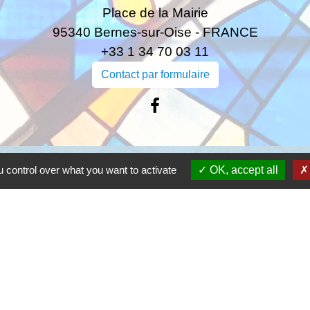
Place de la Mairie
95340 Bernes-sur-Oise - FRANCE
+33 1 34 70 03 11
Contact par formulaire
Liens
 control over what you want to activate
OK, accept all
quilité vacances
bile Bernes-sur-Oise
ABAZ
tique de confidentialité
-
Accessibilité
-
Plan du site