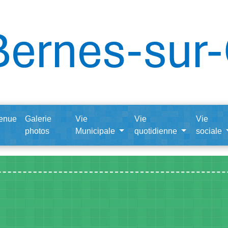
enue
Galerie
Vie
Vie
Vie
photos
Municipale
quotidienne
sociale