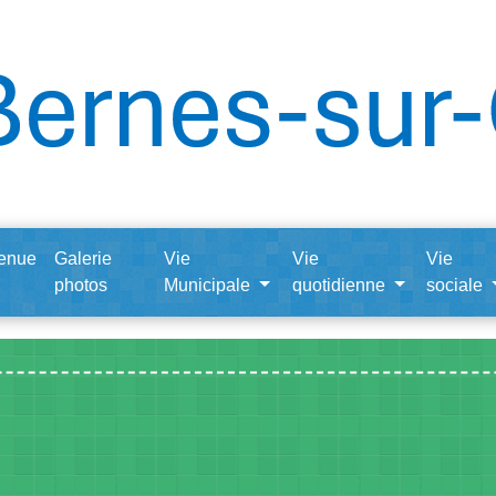
enue
Galerie
Vie
Vie
Vie
photos
Municipale
quotidienne
sociale