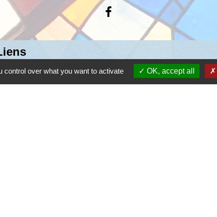
Liens
quilité vacances
 control over what you want to activate
OK, accept all
bile Bernes-sur-Oise
ABAZ
tique de confidentialité
-
Accessibilité
-
Plan du site
Site créé en partenariat avec Réseau des Communes