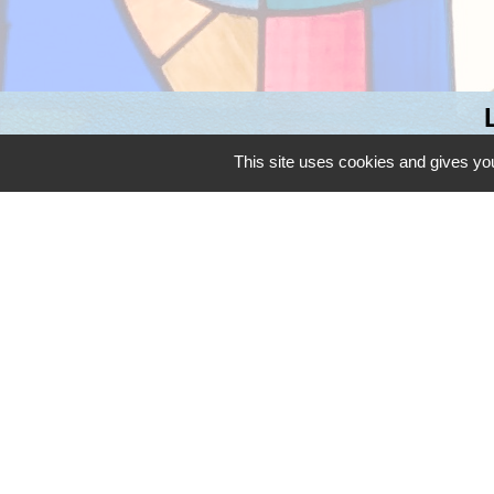
Opération tran
This site uses cookies and gives you
Application Mo
Application L
Mentions légales
-
Poli